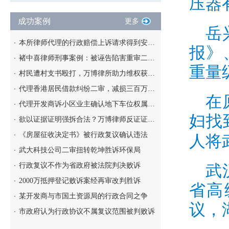
压器
成功案例
更多
岳
本所律师代理的行政赔偿上诉请求得到安徽高院支持
报》
褚中喜律师刑事案例：被诬告陷害重审二审改判无罪案
重量
村民遭村支书殴打，万博律所助力维权获满意赔偿
代理香港居民借款纠纷二审，减损三百万债务负担
在
代理开发商诉小区业主确认地下车位权属获胜诉
妇找
欲以证据证明强拆合法？万博律师反证证据非法将其一并撤销
《房屋征收决定书》被行政复议确认违法
人将
武大科技公司二审扭转乾坤胜诉环保局
行政复议不作为省政府被法院判决败诉
武
2000万抵押登记败诉案经再审改判胜诉
省高
某开发商与市国土资源局的行政合同之争
议，
市政府认为行政协议不属复议范围被判败诉