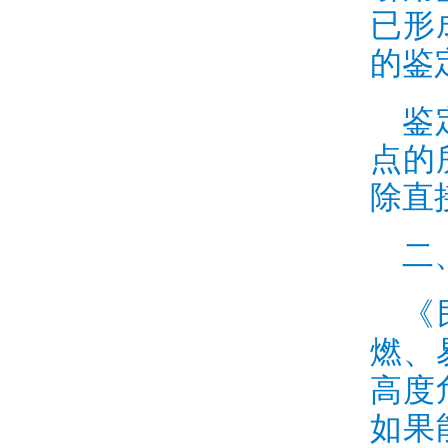
已形
的鉴
鉴
点的
除直
二
《
燃、
高度
如果