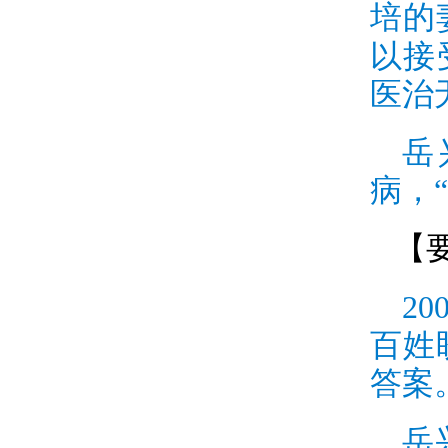
培的
以接
医治
岳
病，
【
20
百姓
答案
岳